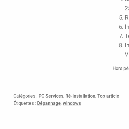
2
R
I
T
I
V
Hors pér
Catégories :
PC Services
,
Ré-installation
,
Top article
Étiquettes :
Dépannage
,
windows