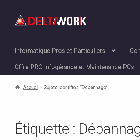
Aller
Aller
à
au
la
contenu
navigation
Informatique Pros et Particuliers
Con
Offre PRO Infogérance et Maintenance PCs
Accueil
Sujets identifiés “Dépannage”
Étiquette :
Dépanna