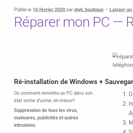
Publié le
16 février 2020
par
dwk_boutique
—
Laisser u
Réparer mon PC — Ré
Ré-installation de Windows + Sauvegard
Ou comment remettre un PC dans son
D
état sortie d’usine, en mieux!!
I
Suppression de tous les virus,
A
malwares, publicités et autres
M
intrusions.
S