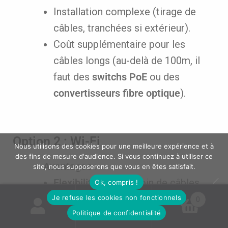
Installation complexe (tirage de
câbles, tranchées si extérieur).
Coût supplémentaire pour les
câbles longs (au-delà de 100m, il
faut des
switchs PoE
ou des
convertisseurs fibre optique
).
Option 2 : Wi-Fi
Nous utilisons des cookies pour une meilleure expérience et à
des fins de mesure d'audience. Si vous continuez à utiliser ce
Avantages
:
site, nous supposerons que vous en êtes satisfait.
Flexibilité
: Pas besoin de câbles,
Ok, compris !
installation rapide.
Je refuse les cookies non fonctionnels
0
Politique de confidentialité
Idéal pour les zones proches
de la
Recherche
Recherche