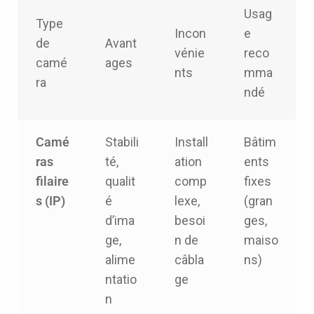
Usag
Type
Incon
e
de
Avant
vénie
reco
camé
ages
nts
mma
ra
ndé
Camé
Stabili
Install
Bâtim
ras
té,
ation
ents
filaire
qualit
comp
fixes
s (IP)
é
lexe,
(gran
d’ima
besoi
ges,
ge,
n de
maiso
alime
câbla
ns)
ntatio
ge
n