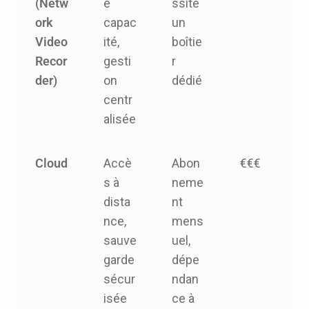
(Netw
e
ssite
ork
capac
un
Video
ité,
boîtie
Recor
gesti
r
der)
on
dédié
centr
alisée
Cloud
Accè
Abon
€€€
s à
neme
dista
nt
nce,
mens
sauve
uel,
garde
dépe
sécur
ndan
isée
ce à