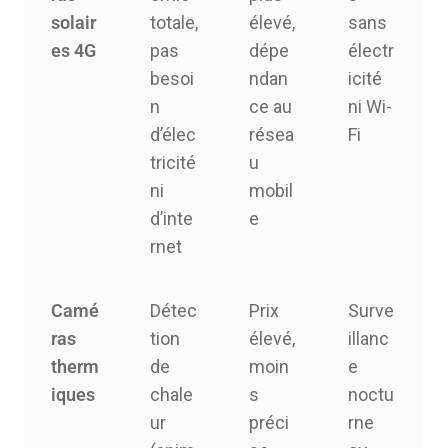
solair
totale,
élevé,
sans
es 4G
pas
dépe
électr
besoi
ndan
icité
n
ce au
ni Wi-
d’élec
résea
Fi
tricité
u
ni
mobil
d’inte
e
rnet
Camé
Détec
Prix
Surve
ras
tion
élevé,
illanc
therm
de
moin
e
iques
chale
s
noctu
ur
préci
rne