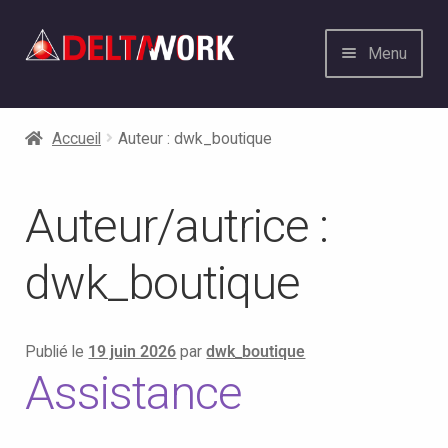
Aller
Aller
Menu
à
au
la
contenu
Informatique Pros et Particuliers
Ouvrir
navigation
le
Accueil
Auteur : dwk_boutique
Contact
menu
enfant
Services web
Auteur/autrice :
Solution Mails
dwk_boutique
Offre PRO Infogérance et Maintenance
PCs
Publié le
19 juin 2026
par
dwk_boutique
Assistance