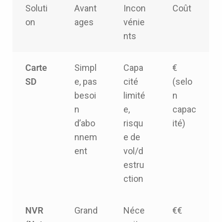
Soluti
Avant
Incon
Coût
on
ages
vénie
nts
Carte
Simpl
Capa
€
SD
e, pas
cité
(selo
besoi
limité
n
n
e,
capac
d’abo
risqu
ité)
nnem
e de
ent
vol/d
estru
ction
NVR
Grand
Néce
€€