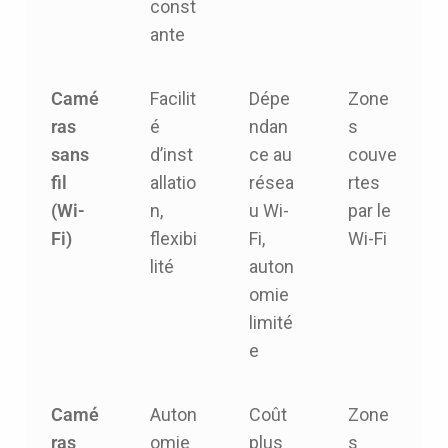
const
ante
Camé
Facilit
Dépe
Zone
ras
é
ndan
s
sans
d’inst
ce au
couve
fil
allatio
résea
rtes
(Wi-
n,
u Wi-
par le
Fi)
flexibi
Fi,
Wi-Fi
lité
auton
omie
limité
e
Camé
Auton
Coût
Zone
ras
omie
plus
s