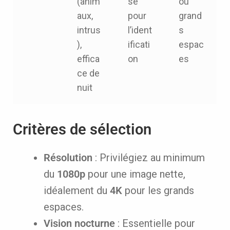
(anim
se
ou
aux,
pour
grand
intrus
l’ident
s
),
ificati
espac
effica
on
es
ce de
nuit
Critères de sélection
Résolution
: Privilégiez au minimum
du
1080p
pour une image nette,
idéalement du
4K
pour les grands
espaces.
Vision nocturne
: Essentielle pour