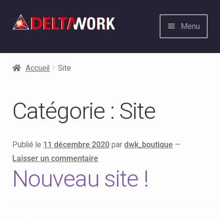
Aller
Aller
Menu
à
au
la
contenu
Informatique Pros et Particuliers
Ouvrir
navigation
le
Accueil
Site
Contact
menu
enfant
Services web
Catégorie :
Site
Solution Mails
Publié le
11 décembre 2020
par
dwk_boutique
—
Offre PRO Infogérance et Maintenance
Laisser un commentaire
PCs
Nouveau site !