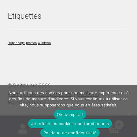
Etiquettes
Dépannage
promos
windows
© Deltawork 2026
Nous utilisons des cookies pour une meilleure expérience et à
Politique de confidentialité
Built with
des fins de mesure d'audience. Si vous continuez à utiliser ce
WooCommerce
.
site, nous supposerons que vous en êtes satisfait.
Ok, compris !
Je refuse les cookies non fonctionnels
0
Politique de confidentialité
Recherche
Recherche