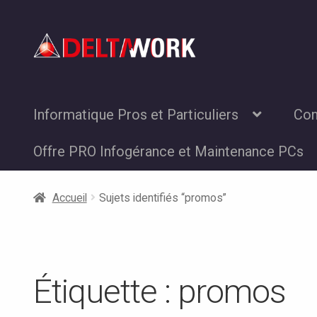
Aller
Aller
à
au
la
contenu
navigation
Informatique Pros et Particuliers
Con
Offre PRO Infogérance et Maintenance PCs
Accueil
Sujets identifiés “promos”
Étiquette :
promos